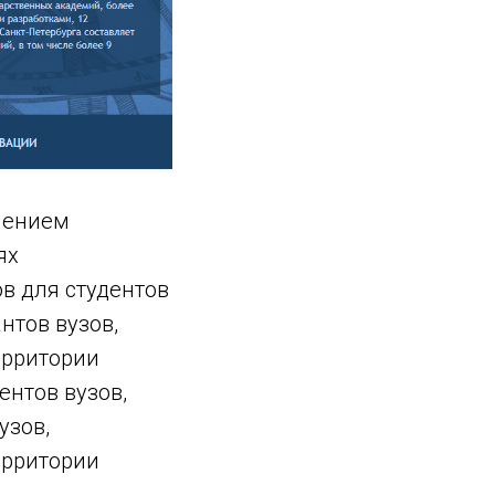
лением
ях
в для студентов
нтов вузов,
ерритории
ентов вузов,
узов,
ерритории