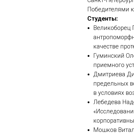
Победителями к
Студенты:
Великоборец Г
антропоморфн
качестве прот
Гуминский Оле
приемного ус
Дмитриева Ди
предельных в
в условиях во
Лебедева Над
«Исследовани
корпоративных
Мошков Витал