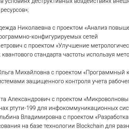
 в условиях деструктивных воздействиях внеш
ресурсов»;
дежда Николаевна с проектом «Анализ повыш
рограммно-конфигурируемых сетей
Петрович с проектом «Улучшение метрологиче
 квантового стандарта частоты используя ме
Ольга Михайловна с проектом «Программный 
истемами защищенного контроля учета рабоче
та Александрович с проектом «Микроволновы
онах ртути-199 для инфокоммуникационных сис
льбина Владимировна с проектом «Разработк
ования на базе технологии Blockchain для ра