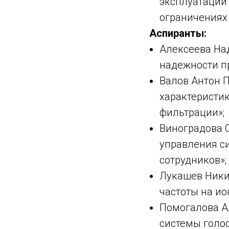
эксплуатации
ограничениях 
Аспиранты:
Алексеева На
надежности п
Валов Антон 
характеристик
фильтрации»;
Виноградова 
управления с
сотрудников»;
Лукашев Ники
частоты на и
Помогалова А
системы голос