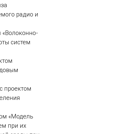
иза
емого радио и
 «Волоконно-
оты систем
ектом
одовым
с проектом
деления
том «Модель
ем при их