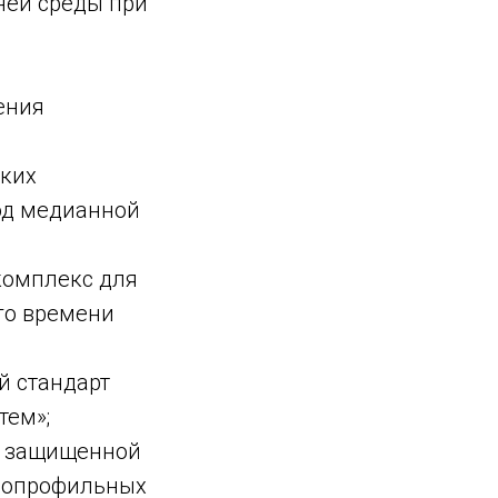
ней среды при
ения
ских
тод медианной
комплекс для
го времени
й стандарт
тем»;
а защищенной
знопрофильных