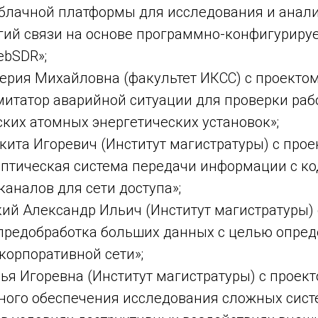
облачной платформы для исследования и анал
гий связи на основе программно-конфигуриру
ebSDR»;
ерия Михайловна (факультет ИКСС) с проектом
митатор аварийной ситуации для проверки раб
ких атомных энергетических установок»;
ита Игоревич (Институт магистратуры) с про
птическая система передачи информации с к
аналов для сети доступа»;
ий Александр Ильич (Институт магистратуры) 
 предобработка больших данных с целью опре
корпоративной сети»;
ья Игоревна (Институт магистратуры) с проек
ого обеспечения исследования сложных сист