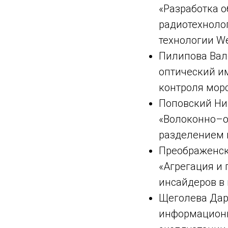
«Разработка 
радиотехноло
технологии W
Пилипова Вал
оптический и
контроля морс
Поповский Ник
«Волоконно–о
разделением к
Преображенск
«Агрегация и
инсайдеров в 
Щеголева Дар
информационн