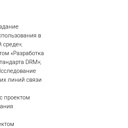
оздание
спользования в
 среде»;
том «Разработка
тандарта DRM»;
Исследование
их линий связи
с проектом
вания
ектом